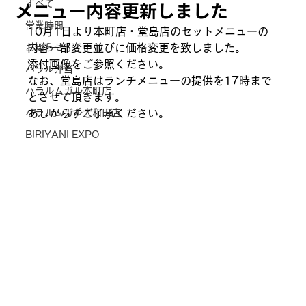
メニュー内容更新しました
すべて
営業時間
10月1日より本町店・堂島店のセットメニューの
お知らせ
内容一部変更並びに価格変更を致しました。
添付画像をご参照ください。
ハラル弁当
なお、堂島店はランチメニューの提供を17時まで
ハラルムガル本町店
とさせて頂きます。
ハラルムガル大和田店
あしからずご了承ください。
BIRIYANI EXPO