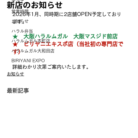
新店のお知らせ
すべて
営業時間
2026年1月、同時期に2店舗OPEN予定しており
お知らせ
ます。
ハラル弁当
★　大阪ハラルムガル　大阪マスジド前店
ハラルムガル本町店
★　ビリヤニエキスポ店（当社初の専門店で
ハラルムガル大和田店
す）
BIRIYANI EXPO
詳細わかり次第ご案内いたします。
お知らせ
最新記事